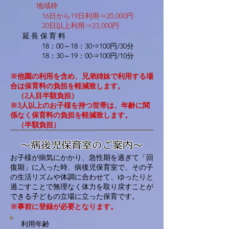
地域枠
16日から19日利用⇒20,000円
20日以上利用⇒23,000円
​延長保育料
18：00～18：30⇒100円/30分
18：30～19：00⇒100円/10分
※他園の利用を含め、兄弟姉妹で利用する場
合は保育料の負担を軽減致します。
（2人目半額負担）
※3人以上のお子様を持つ世帯は、年齢に関
係なく保育料の負担を軽減致します。
​ （半額負担）
～病後児保育室のご案内～
お子様が病気にかかり、急性期を過ぎて「回
復期」に入った時、病後児保育室で、その子
の生活リズムや体調に合わせて、ゆったりと
過ごすことで無理なく体力を取り戻すことが
できる子どもの立場に立った保育です。
※事前に登録が必要となります。
利用年齢