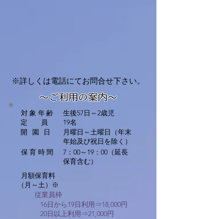
※詳しくは電話にてお問合せ下さい。
～ご利用の案内～
対象年齢
生後57日～2歳児
​定 員
19名
開園日
​月曜日～土曜日（年末
年始及び祝日を除く）
保育時間
​7：00～19：00（延長
保育含む）
月額保育料
​（月～土）※
従業員枠
16日から19日利用⇒18,000円
20日以上利用⇒21,000円