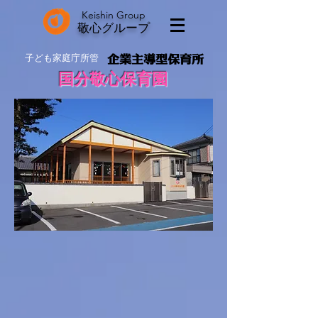
Keishin
Group
敬心グループ
子ども家庭庁所管
​企業主導型保育所
国分敬心保育園