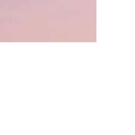
所在地
〒899-4332
鹿児島県霧島市国分中央1丁目24-24
TEL：0995-73-8535
FAX：0995-73-8536
Email:
kokubu-hoiku@keishin-group.co.jp
HOME