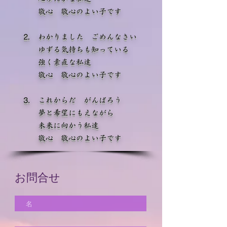
敬心 敬心のよい子です
⒉ わかりました ごめんなさい
ゆずる気持ちも知っている
強く素直な私達
敬心 敬心のよい子です
⒊ これからだ がんばろう
夢と希望にもえながら
未来に向かう私達
敬心 敬心のよい子です
お問合せ