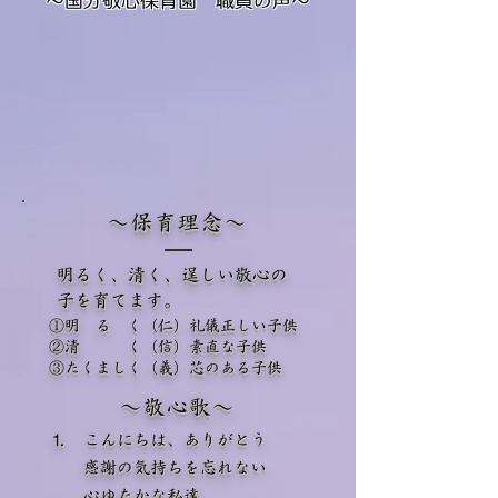
～国分敬心保育園 職員の声～
​～保育理念～
明るく、清く、逞しい敬心の
子を育てます。
①明 る く（仁）礼儀正しい子供
②清 く（信）素直な子供
③たくましく（義）芯のある子供
～敬心歌～
⒈ こんにちは、ありがとう
感謝の気持ちを忘れない
心ゆたかな私達