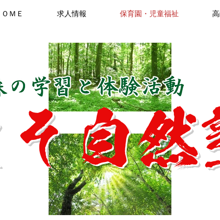
ＨＯＭＥ
求人情報
保育園・児童福祉
高
まそ自然