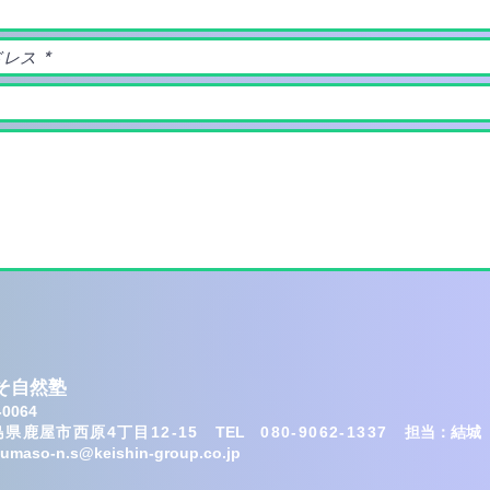
そ自然塾
-0064
島県鹿屋市
西原4丁目12-15
​TEL
080-9062-1337
担当：結城
umaso-n.s@keishin-group.co.jp