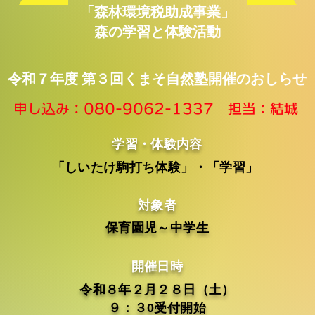
「森林環境税助成事業」
森の学習と体験活動
​令和７年度 第３回くまそ自然塾開催のおしらせ
​申し込み：080-9062-1337 担当：結城
学習・体験内容
「しいたけ駒打ち体験」・「学習」
対象者
保育園児～中学生
開催日時
令和８年２月２８日（土）
９：３0受付開始