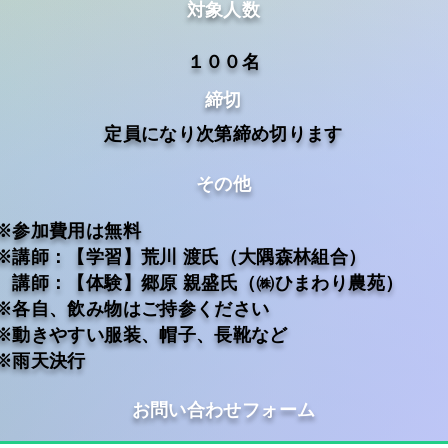
対象人数
１００名
締切
定員になり次第締め切ります
その他
※参加費用は無料
※講師：【学習】荒川 渡氏（大隅森林組合）
​ 講師：【体験】郷原 親盛氏（㈱ひまわり農苑）
※各自、飲み物はご持参ください
※動きやすい服装、帽子、長靴など
​※雨天決行
お問い合わせフォーム