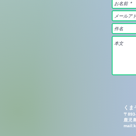
くま
〒893
鹿児
mail:
k